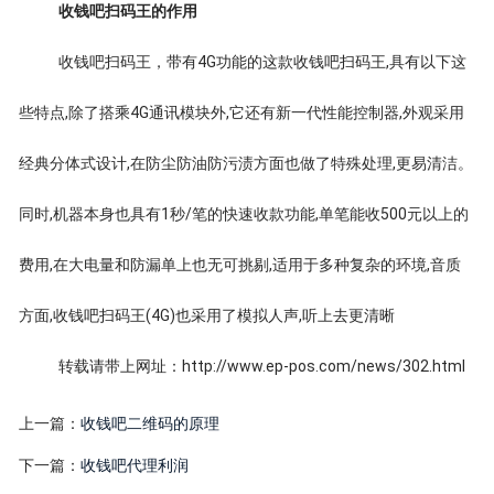
收钱吧扫码王的作用
收钱吧扫码王，带有4G功能的这款收钱吧扫码王,具有以下这
些特点,除了搭乘4G通讯模块外,它还有新一代性能控制器,外观采用
经典分体式设计,在防尘防油防污渍方面也做了特殊处理,更易清洁。
同时,机器本身也具有1秒/笔的快速收款功能,单笔能收500元以上的
费用,在大电量和防漏单上也无可挑剔,适用于多种复杂的环境,音质
方面,收钱吧扫码王(4G)也采用了模拟人声,听上去更清晰
转载请带上网址：http://www.ep-pos.com/news/302.html
上一篇：
收钱吧二维码的原理
下一篇：
收钱吧代理利润