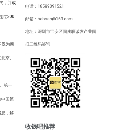
时代，并成
电话：18589091521
过300
邮箱：babsan@163.com
地址：深圳市宝安区固戍联诚发产业园
不仅为商
扫二维码咨询
在北京、
码、第一
的中国第
消息，解
收钱吧推荐