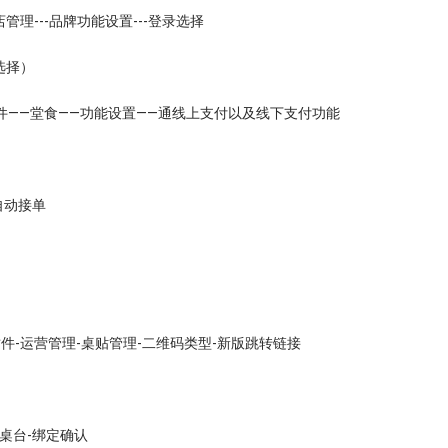
店管理---品牌功能设置---登录选择
选择）
件——堂食——功能设置——通线上支付以及线下支付功能
自动接单
插件-运营管理-桌贴管理-二维码类型-新版跳转链接
桌台-绑定确认