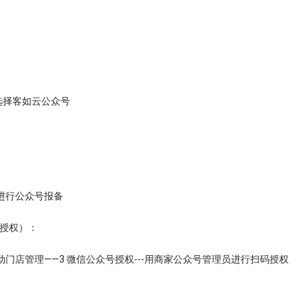
选择客如云公众号
d进行公众号报备
号授权）：
动门店管理——3 微信公众号授权---用商家公众号管理员进行扫码授权